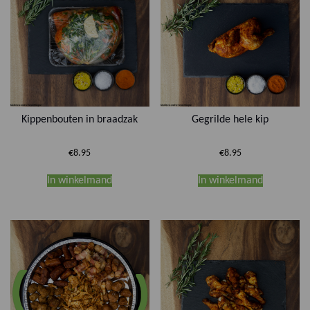
Kippenbouten in braadzak
Gegrilde hele kip
€
8.95
€
8.95
In winkelmand
In winkelmand