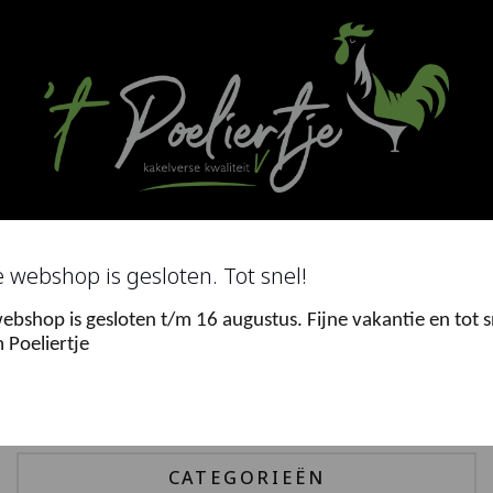
Ga
naar
de
inhoud
Search
for
 webshop is gesloten. Tot snel!
ebshop is gesloten t/m 16 augustus. Fijne vakantie en tot s
0
 Poeliertje
Menu
CATEGORIEËN