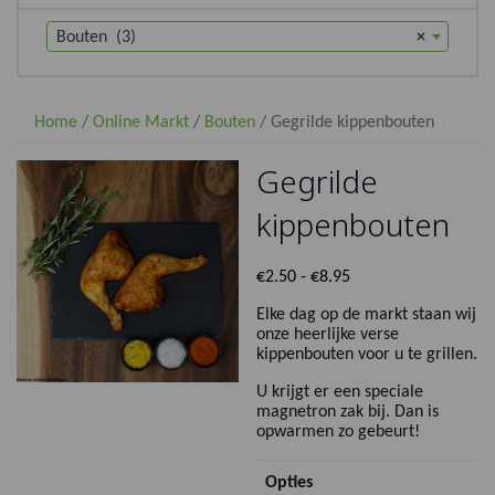
Bouten (3)
×
Home
/
Online Markt
/
Bouten
/ Gegrilde kippenbouten
Gegrilde
kippenbouten
Prijsklasse:
€
2.50
-
€
8.95
€2.50
Elke dag op de markt staan wij
tot
onze heerlijke verse
€8.95
kippenbouten voor u te grillen.
U krijgt er een speciale
magnetron zak bij. Dan is
opwarmen zo gebeurt!
Opties