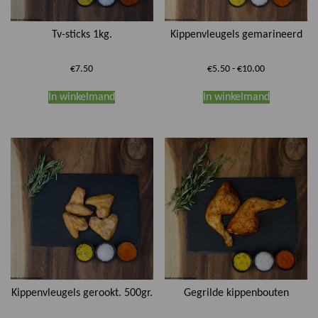
Tv-sticks 1kg.
Kippenvleugels gemarineerd
Prijsklasse:
€
7.50
€
5.50
-
€
10.00
€5.50
Dit
tot
In winkelmand
In winkelmand
product
€10.00
heeft
meerdere
variaties.
Deze
optie
kan
gekozen
worden
op
de
productpa
Kippenvleugels gerookt. 500gr.
Gegrilde kippenbouten