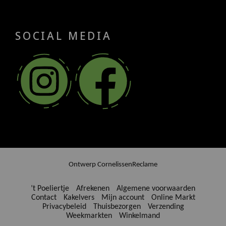
SOCIAL MEDIA
Ontwerp
CornelissenReclame
’t Poeliertje
Afrekenen
Algemene voorwaarden
Contact
Kakelvers
Mijn account
Online Markt
Privacybeleid
Thuisbezorgen
Verzending
Weekmarkten
Winkelmand