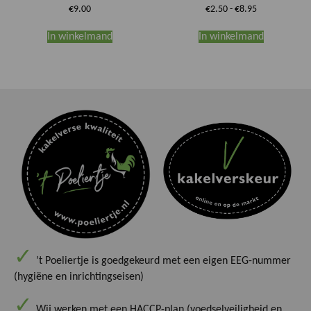
Prijsklasse:
€
9.00
€
2.50
-
€
8.95
€2.50
Dit
tot
In winkelmand
In winkelmand
product
€8.95
heeft
meerdere
variaties.
Deze
optie
kan
gekozen
worden
op
de
productpa
’t Poeliertje is goedgekeurd met een eigen EEG-nummer
(hygiëne en inrichtingseisen)
Wij werken met een HACCP-plan (voedselveiligheid en