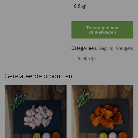
0.5 kg
Gegrilde
Toevoegen aan
tv-
winkelwagen
sticks
500
gr.
Categorieën:
Gegrild
,
Vleugels
aantal
'T Poeliertje
Gerelateerde producten