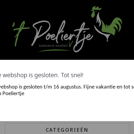
Ga
naar
de
inhoud
Search
for
 webshop is gesloten. Tot snel!
ebshop is gesloten t/m 16 augustus. Fijne vakantie en tot s
0
 Poeliertje
Menu
CATEGORIEËN