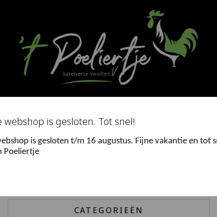
Ga
naar
de
inhoud
Search
for
 webshop is gesloten. Tot snel!
ebshop is gesloten t/m 16 augustus. Fijne vakantie en tot s
0
 Poeliertje
Menu
CATEGORIEËN