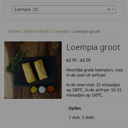
Loempia (2)
×
Home
/
Online Markt
/
Loempia
/ Loempia groot
Loempia groot
Prijsklasse:
€
2.95
-
€
5.50
€2.95
Heerlijke grote loempia’s, voor
tot
in de oven of airfryer.
€5.50
In de oven voor 15 minuutjes
op 180°C, in de airfryer 10-15
minuutjes op 160°C.
Opties
1 stuk, 2 stuks