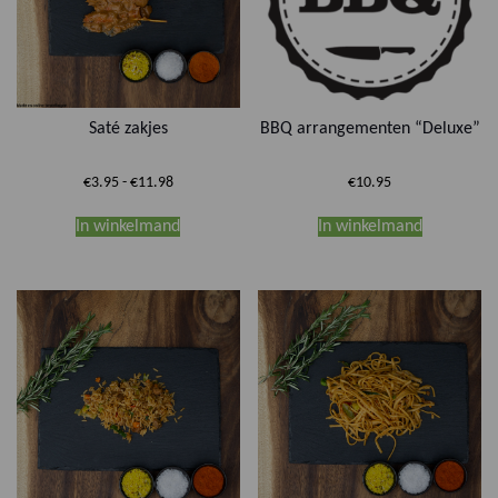
Saté zakjes
BBQ arrangementen “Deluxe”
Prijsklasse:
€
3.95
-
€
11.98
€
10.95
€3.95
Dit
tot
In winkelmand
In winkelmand
product
€11.98
heeft
meerdere
variaties.
Deze
optie
kan
gekozen
worden
op
de
productpagina