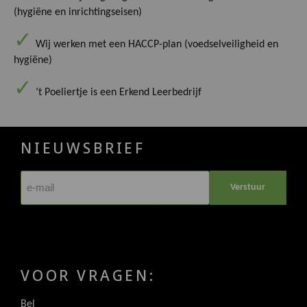
(hygiëne en inrichtingseisen)
Wij werken met een HACCP-plan (voedselveiligheid en
hygiëne)
’t Poeliertje is een Erkend Leerbedrijf
NIEUWSBRIEF
Verstuur
VOOR VRAGEN:
Bel