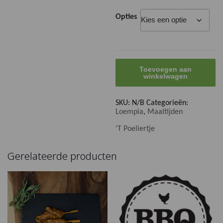
Opties
Loempia
Toevoegen aan
groot
winkelwagen
aantal
SKU:
N/B
Categorieën:
Loempia
,
Maaltijden
'T Poeliertje
Gerelateerde producten