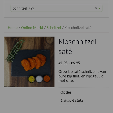
Schnitzel (9)
×
Home
/
Online Markt
/
Schnitzel
/ Kipschnitzel saté
Kipschnitzel
saté
Prijsklasse:
€
1.95
-
€
6.95
€1.95
Onze kip saté schnitzel is van
tot
pure kip filet, en rijk gevuld
€6.95
met saté.
Opties
1 stuk, 4 stuks