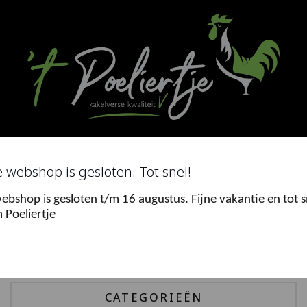
Ga
naar
de
inhoud
Search
for
 webshop is gesloten. Tot snel!
ebshop is gesloten t/m 16 augustus. Fijne vakantie en tot s
0
 Poeliertje
Menu
CATEGORIEËN