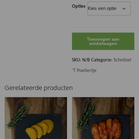
Opties
Kipschnitzel
Toevoegen aan
saté
winkelwagen
aantal
SKU:
N/B
Categorie:
Schnitzel
'T Poeliertje
Gerelateerde producten