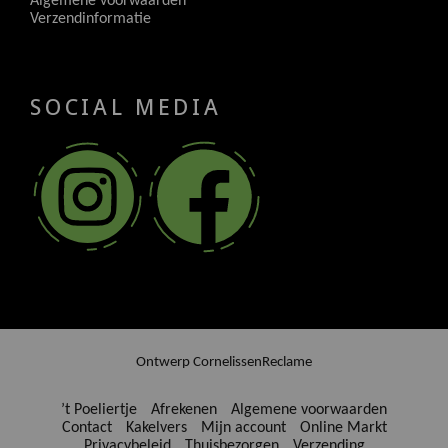
Algemene voorwaarden
Verzendinformatie
SOCIAL MEDIA
Ontwerp
CornelissenReclame
’t Poeliertje
Afrekenen
Algemene voorwaarden
Contact
Kakelvers
Mijn account
Online Markt
Privacybeleid
Thuisbezorgen
Verzending