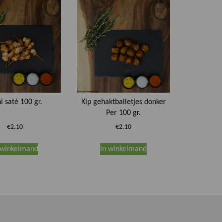
i saté 100 gr.
Kip gehaktballetjes donker
Per 100 gr.
€
2.10
€
2.10
 winkelmand
In winkelmand