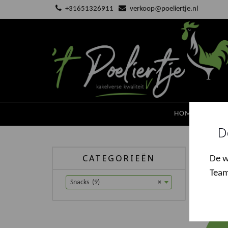
Ga
+31651326911
verkoop@poeliertje.nl
naar
de
inhoud
HOME
KAKE
D
Hom
CATEGORIEËN
De w
Team
Snacks (9)
×