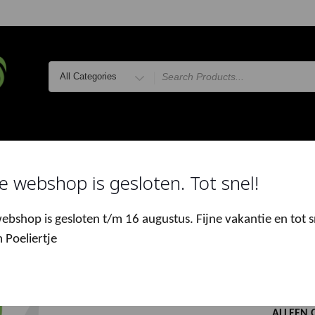
Search
for
LVERS
ONLINE MARKT
WEEKMARKTEN
THUISBEZORG
e webshop is gesloten. Tot snel!
e
/
Online Markt
/
Snacks
/ Kippeling
ebshop is gesloten t/m 16 augustus. Fijne vakantie en tot s
 Poeliertje
Kipp
€
10.00
ALLEEN 