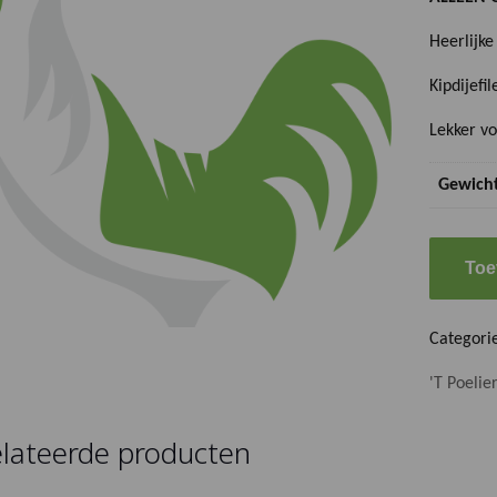
Heerlijke
Kipdijefi
Lekker vo
Gewich
Kippelin
Toe
aantal
Categori
'T Poelier
lateerde producten