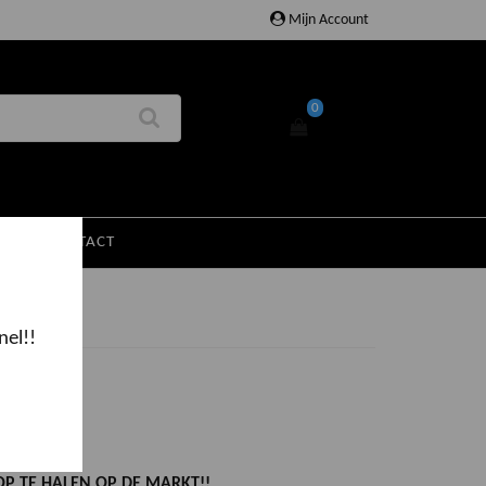
Mijn Account
0
EN
CONTACT
nel!!
eling
OP TE HALEN OP DE MARKT!!