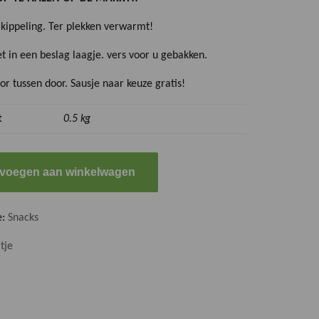
 kippeling. Ter plekken verwarmt!
let in een beslag laagje. vers voor u gebakken.
or tussen door. Sausje naar keuze gratis!
t
0.5 kg
g
voegen aan winkelwagen
e:
Snacks
tje