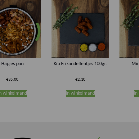
Hapjes pan
Kip Frikandellentjes 100gr.
Min
€
35.00
€
2.10
In winkelmand
In winkelmand
In