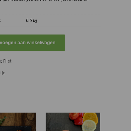
t
0.5 kg
voegen aan winkelwagen
e:
Filet
tje