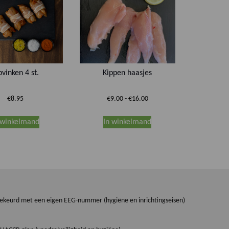
pvinken 4 st.
Kippen haasjes
Prijsklasse:
€
8.95
€
9.00
-
€
16.00
€9.00
Dit
tot
 winkelmand
In winkelmand
product
€16.00
heeft
meerdere
variaties.
Deze
optie
kan
dgekeurd met een eigen EEG-nummer (hygiëne en inrichtingseisen)
gekozen
worden