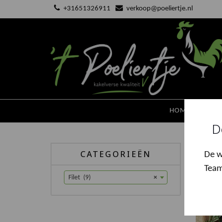
Ga
+31651326911
verkoop@poeliertje.nl
naar
de
inhoud
HOME
KAKE
D
Hom
CATEGORIEËN
De w
Team
Filet (9)
×