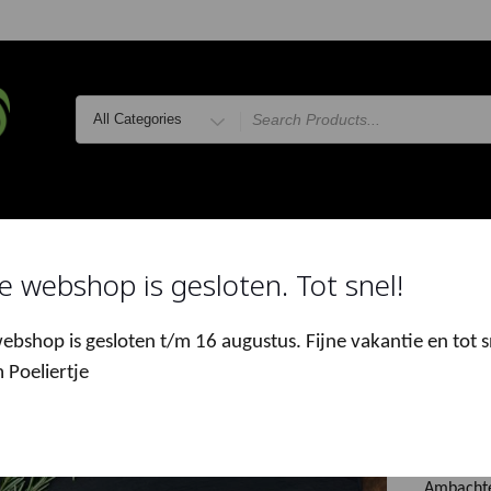
Search
for
LVERS
ONLINE MARKT
WEEKMARKTEN
THUISBEZORG
e webshop is gesloten. Tot snel!
e
/
Online Markt
/
Filet
/ Kipfilet blokjes 500 gr.
ebshop is gesloten t/m 16 augustus. Fijne vakantie en tot s
 Poeliertje
Kipfi
€
8.50
Ambachtel