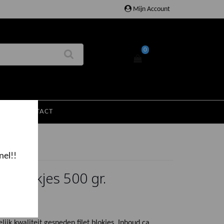
Mijn Account
0
EN
CONTACT
nel!!
let blokjes 500 gr.
ijk kwaliteit gesneden filet blokjes. Inhoud ca.