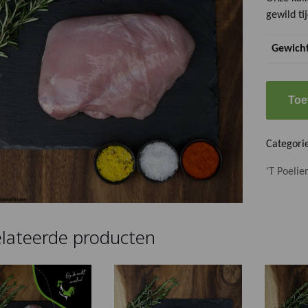
gewild ti
Gewich
Kalkoen
Toe
Filet
aantal
Categori
'T Poelier
lateerde producten