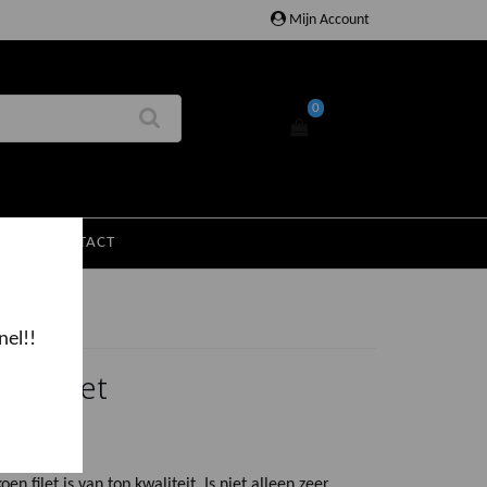
Mijn Account
0
EN
CONTACT
nel!!
oen Filet
en filet is van top kwaliteit. Is niet alleen zeer