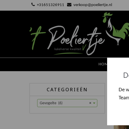
Ga
+31651326911
verkoop@poeliertje.nl
naar
de
inhoud
HOME
KAKE
D
Hom
CATEGORIEËN
De w
Team
Gevogelte (6)
×