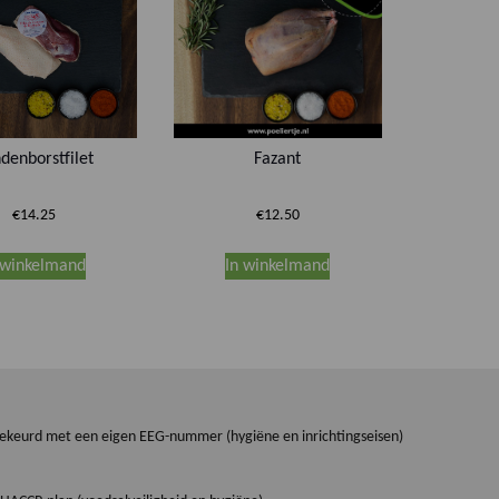
denborstfilet
Fazant
€
14.25
€
12.50
Dit
 winkelmand
In winkelmand
product
heeft
meerdere
variaties.
Deze
optie
kan
dgekeurd met een eigen EEG-nummer (hygiëne en inrichtingseisen)
gekozen
worden