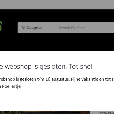
Search
for
LVERS
ONLINE MARKT
WEEKMARKTEN
THUISBEZORG
e webshop is gesloten. Tot snel!
e
/
Online Markt
/
Gevogelte
/ Kalkoen Filet
ebshop is gesloten t/m 16 augustus. Fijne vakantie en tot s
 Poeliertje
Kalk
€
16.50
Onze kalko