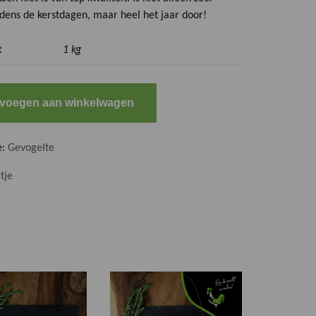
jdens de kerstdagen, maar heel het jaar door!
t
1 kg
voegen aan winkelwagen
e:
Gevogelte
tje