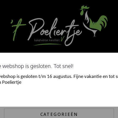
Ga
naar
de
inhoud
Search
for
 webshop is gesloten. Tot snel!
ebshop is gesloten t/m 16 augustus. Fijne vakantie en tot s
0
 Poeliertje
Menu
CATEGORIEËN