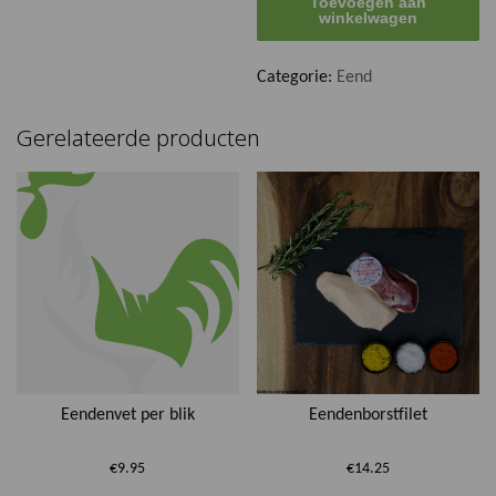
Toevoegen aan
eendenbout
winkelwagen
aantal
Categorie:
Eend
Gerelateerde producten
Eendenvet per blik
Eendenborstfilet
€
9.95
€
14.25