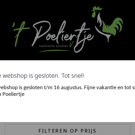
Ga
naar
de
inhoud
Search
for
 webshop is gesloten. Tot snel!
ebshop is gesloten t/m 16 augustus. Fijne vakantie en tot s
0
 Poeliertje
Menu
FILTEREN OP PRIJS