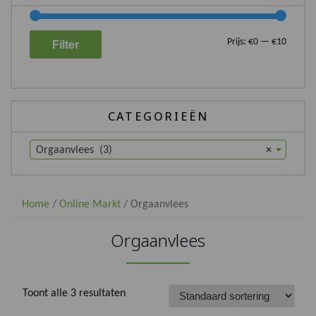
Min.
Max.
Prijs:
€0
—
€10
Filter
prijs
prijs
CATEGORIEËN
Orgaanvlees (3)
×
Home
/
Online Markt
/ Orgaanvlees
Orgaanvlees
Toont alle 3 resultaten